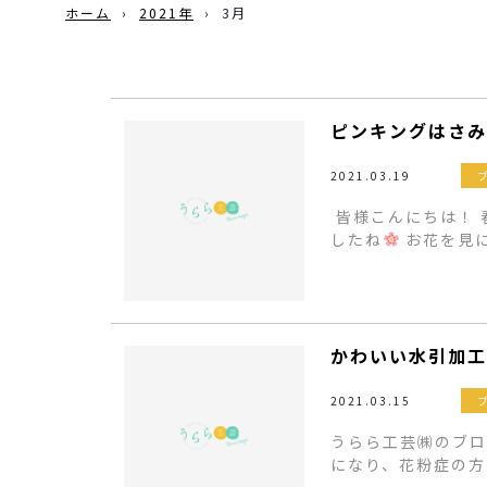
ホーム
›
2021年
›
3月
ピンキングはさみ
2021.03.19
皆様こんにちは！ 
したね
お花を見
かわいい水引加工
2021.03.15
うらら工芸㈱のブロ
になり、花粉症の方