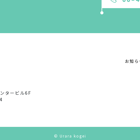
お知ら
ンタービル6F
4
© Urara kogei