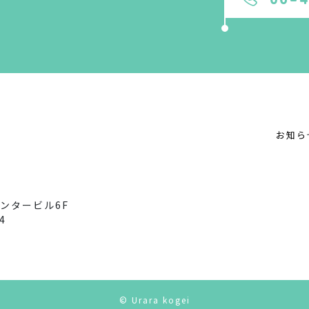
お知ら
ンタービル6F
4
© Urara kogei